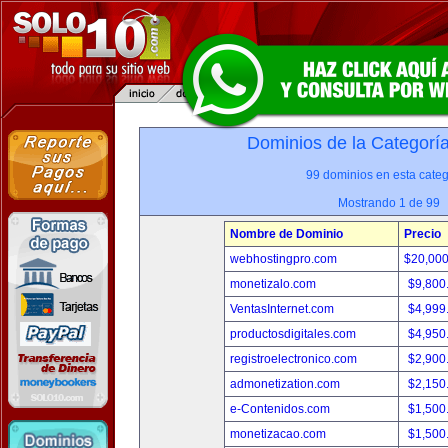
Dominios de la Categorí
99 dominios en esta categ
Mostrando 1 de 99
Nombre de Dominio
Precio
webhostingpro.com
$20,00
monetizalo.com
$9,800
VentasInternet.com
$4,999
productosdigitales.com
$4,950
registroelectronico.com
$2,900
admonetization.com
$2,150
e-Contenidos.com
$1,500
monetizacao.com
$1,500