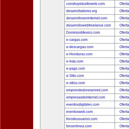
construyetusitioweb.com
Oferta
desarrolladores.org
Oferta
desarrolloseninternet.com
Oferta
desarrollowebfreelance.com
Oferta
DominiosMexico.com
Oferta
e-cargas.com
Oferta
e-descargas.com
Oferta
e-Honduras.com
Oferta
e-lista.com
Oferta
e-pago.com
Oferta
e-Sitio.com
Oferta
e-sitios.com
Oferta
emprendedoresenred.com
Oferta
empresasdeinternet.com
Oferta
eventosdigitales.com
Oferta
eventosweb.com
Oferta
forodeusuarios.com
Oferta
foroenlinea.com
Oferta