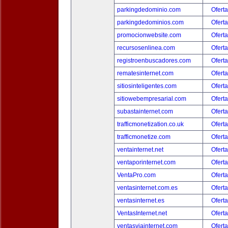
parkingdedominio.com
Oferta
parkingdedominios.com
Oferta
promocionwebsite.com
Oferta
recursosenlinea.com
Oferta
registroenbuscadores.com
Oferta
rematesinternet.com
Oferta
sitiosinteligentes.com
Oferta
sitiowebempresarial.com
Oferta
subastainternet.com
Oferta
trafficmonetization.co.uk
Oferta
trafficmonetize.com
Oferta
ventainternet.net
Oferta
ventaporinternet.com
Oferta
VentaPro.com
Oferta
ventasinternet.com.es
Oferta
ventasinternet.es
Oferta
VentasInternet.net
Oferta
ventasviainternet.com
Oferta