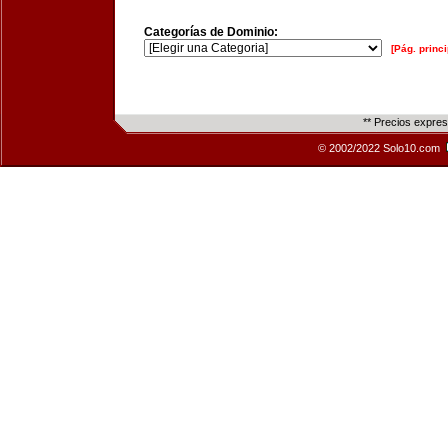
Categorías de Dominio:
[Pág. princi
** Precios expre
© 2002/2022 Solo10.com