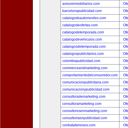
avisosinmobiliarios.com
Ofe
barcelonapublicidad.com
Ofe
catalogodeautomoviles.com
Ofe
catalogodeofertas.com
Ofe
catalogodetemporada.com
Ofe
catalogodevehiculos.com
Ofe
catalogosdetemporada.com
Ofe
catalogospublicitarios.com
Ofe
colombiapublicidad.com
Ofe
commerceandmarketing.com
Ofe
comportamientodelconsumidor.com
Ofe
comunicacionpublicitaria.com
Ofe
comunicacionypublicidad.com
Ofe
consultorademarketing.com
Ofe
consultoramarketing.com
Ofe
consultoresenmarketing.com
Ofe
consultoriaenpublicidad.com
Ofe
contratafamosos.com
Ofe