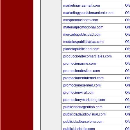
marketingviaemail.com
Ofe
marketingyposicionamiento.com
Ofe
maspromociones.com
Ofe
materialpromocional.com
Ofe
mercadopublicidad.com
Ofe
modelospublicitarias.com
Ofe
planetapublicidad.com
Ofe
producciondecomerciales.com
Ofe
promocionarme.com
Ofe
promociondesitios.com
Ofe
promocioneninternet.com
Ofe
promocionesenred.com
Ofe
promocionviral.com
Ofe
promocionymarketing.com
Ofe
publicidadargentina.com
Ofe
publicidadaudiovisual.com
Ofe
publicidadbarcelona.com
Ofe
publicidadchile.com
Ofe