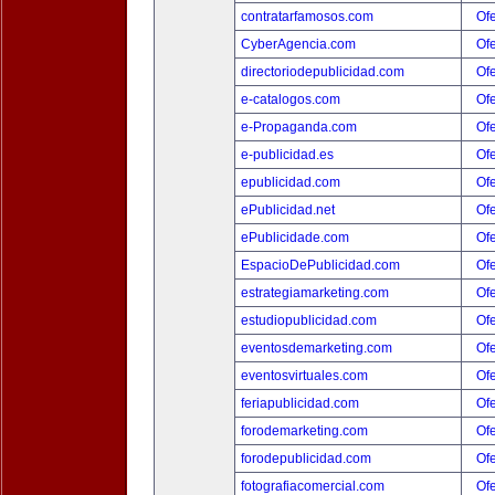
contratarfamosos.com
Ofe
CyberAgencia.com
Ofe
directoriodepublicidad.com
Ofe
e-catalogos.com
Ofe
e-Propaganda.com
Ofe
e-publicidad.es
Ofe
epublicidad.com
Ofe
ePublicidad.net
Ofe
ePublicidade.com
Ofe
EspacioDePublicidad.com
Ofe
estrategiamarketing.com
Ofe
estudiopublicidad.com
Ofe
eventosdemarketing.com
Ofe
eventosvirtuales.com
Ofe
feriapublicidad.com
Ofe
forodemarketing.com
Ofe
forodepublicidad.com
Ofe
fotografiacomercial.com
Ofe