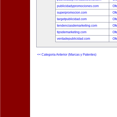
publicidadypromociones.com
Ofe
superpromocion.com
Ofe
targetpublicidad.com
Ofe
tendenciasdemarketing.com
Ofe
tipsdemarketing.com
Ofe
ventadepublicidad.com
Ofe
<< Categoria Anterior (Marcas y Patentes)