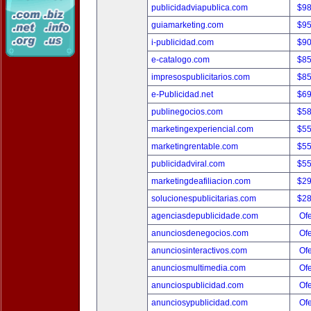
publicidadviapublica.com
$9
guiamarketing.com
$9
i-publicidad.com
$9
e-catalogo.com
$8
impresospublicitarios.com
$8
e-Publicidad.net
$6
publinegocios.com
$5
marketingexperiencial.com
$5
marketingrentable.com
$5
publicidadviral.com
$5
marketingdeafiliacion.com
$2
solucionespublicitarias.com
$2
agenciasdepublicidade.com
Ofe
anunciosdenegocios.com
Ofe
anunciosinteractivos.com
Ofe
anunciosmultimedia.com
Ofe
anunciospublicidad.com
Ofe
anunciosypublicidad.com
Ofe