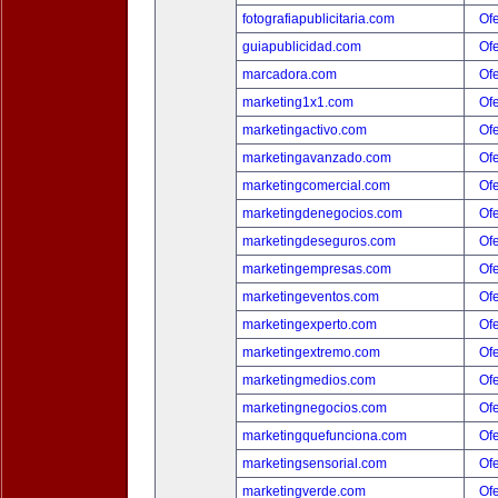
fotografiapublicitaria.com
Ofe
guiapublicidad.com
Ofe
marcadora.com
Ofe
marketing1x1.com
Ofe
marketingactivo.com
Ofe
marketingavanzado.com
Ofe
marketingcomercial.com
Ofe
marketingdenegocios.com
Ofe
marketingdeseguros.com
Ofe
marketingempresas.com
Ofe
marketingeventos.com
Ofe
marketingexperto.com
Ofe
marketingextremo.com
Ofe
marketingmedios.com
Ofe
marketingnegocios.com
Ofe
marketingquefunciona.com
Ofe
marketingsensorial.com
Ofe
marketingverde.com
Ofe