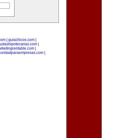
com
|
guiachicos.com
|
udashipotecarias.com
|
rketingrentable.com
|
guridadparaempresas.com
|