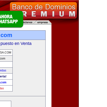
.com
 puesto en Venta
SA.COM
.com
bidas
erta!
.com
tas