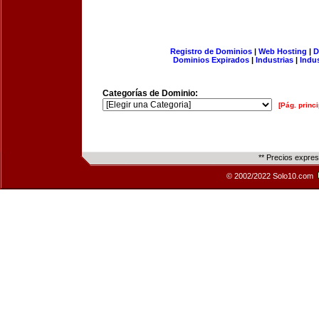
Registro de Dominios
|
Web Hosting
|
D
Dominios Expirados
|
Industrias
|
Indu
Categorías de Dominio:
[Pág. princi
** Precios expre
© 2002/2022 Solo10.com