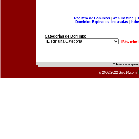
Registro de Dominios
|
Web Hosting
|
D
Dominios Expirados
|
Industrias
|
Indu
Categorías de Dominio:
[Pág. princi
** Precios expre
© 2002/2022 Solo10.com