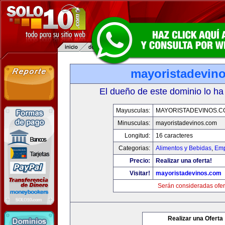
mayoristadevin
El dueño de este dominio lo ha
Mayusculas:
MAYORISTADEVINOS.C
Minusculas:
mayoristadevinos.com
Longitud:
16 caracteres
Categorias:
Alimentos y Bebidas
,
Emp
Precio:
Realizar una oferta!
Visitar!
mayoristadevinos.com
Serán consideradas ofer
Realizar una Oferta