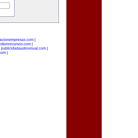
macionempresas.com
|
stionrecursos.com
|
|
publicidadaudiovisual.com
|
.com
|