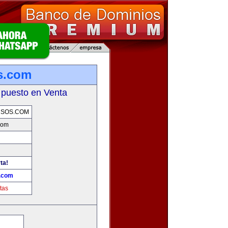
s.com
 puesto en Venta
RSOS.COM
com
ta!
s.com
tas