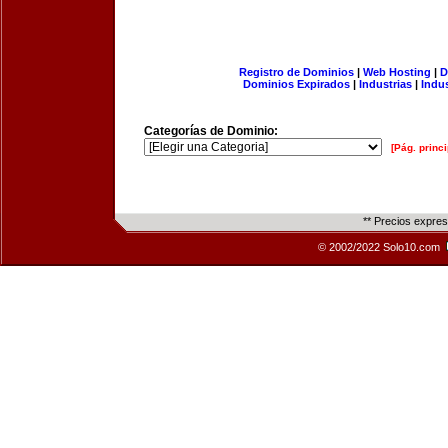
Registro de Dominios
|
Web Hosting
|
D
Dominios Expirados
|
Industrias
|
Indu
Categorías de Dominio:
[Pág. princi
** Precios expre
© 2002/2022 Solo10.com