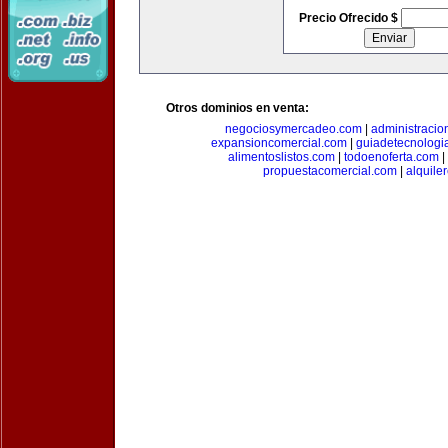
Precio Ofrecido $
Otros dominios en venta:
negociosymercadeo.com
|
administracio
expansioncomercial.com
|
guiadetecnologi
alimentoslistos.com
|
todoenoferta.com
|
propuestacomercial.com
|
alquil