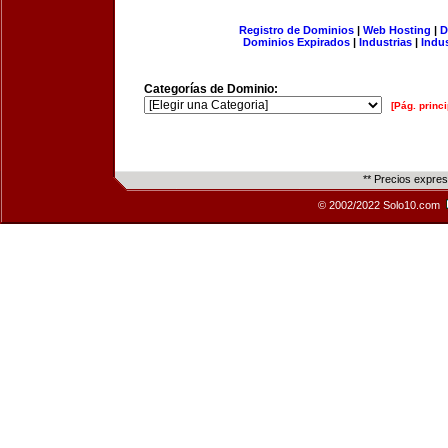
Registro de Dominios
|
Web Hosting
|
D
Dominios Expirados
|
Industrias
|
Indu
Categorías de Dominio:
[Pág. princi
** Precios expre
© 2002/2022 Solo10.com