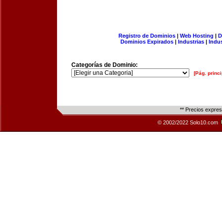
Registro de Dominios
|
Web Hosting
|
D
Dominios Expirados
|
Industrias
|
Indu
Categorías de Dominio:
[Pág. princi
** Precios expre
© 2002/2022 Solo10.com