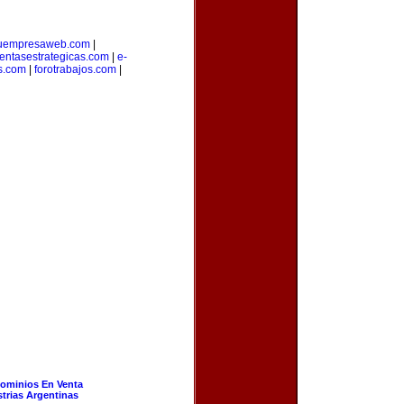
uempresaweb.com
|
entasestrategicas.com
|
e-
s.com
|
forotrabajos.com
|
ominios En Venta
strias Argentinas