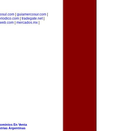
osul.com
|
guiamercosur.com
|
riodico.com
|
tradegate.net
|
web.com
|
mercados.mx
|
ominios En Venta
strias Argentinas