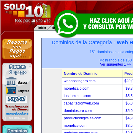
Dominios de la Categoría -
Web H
151 dominios en esta categ
Mostrando 1 de 150
Ver siguientes 1 >>
Nombre de Dominio
Prec
webhostingpro.com
$20,
monetizalo.com
$9,
tusdominios.com
$5,
capacitacionweb.com
$5,
dominiospro.com
$5,
productosdigitales.com
$4,
monetice.com
$3,