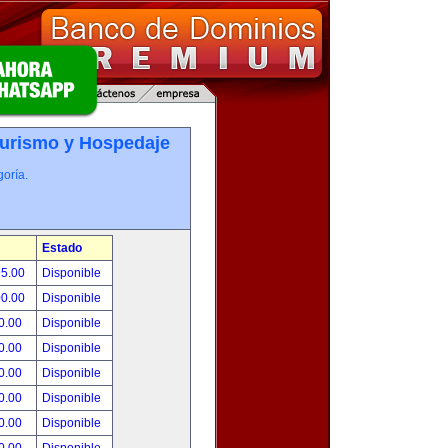
Turismo y Hospedaje
oría.
Estado
95.00
Disponible
00.00
Disponible
0.00
Disponible
0.00
Disponible
0.00
Disponible
0.00
Disponible
0.00
Disponible