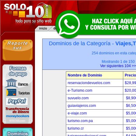
Dominios de la Categoría -
Viajes,
254 dominios en esta categ
Mostrando 1 de 150
Ver siguientes 104 >>
Nombre de Dominio
Precio
reservaciondevuelos.com
$28,9
e-Turismo.com
$20,0
suvuelo.com
$8,90
guiaviajeros.com
$6,50
e-viaje.com
$5,00
turismo.com.pa
$5,00
turismo.cr
$5,00