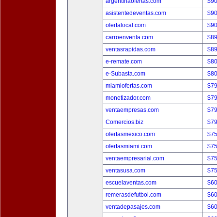
argentinaofertas.com
$9
asistentedeventas.com
$9
ofertalocal.com
$9
carroenventa.com
$8
ventasrapidas.com
$8
e-remate.com
$8
e-Subasta.com
$8
miamiofertas.com
$7
monetizador.com
$7
ventaempresas.com
$7
Comercios.biz
$7
ofertasmexico.com
$7
ofertasmiami.com
$7
ventaempresarial.com
$7
ventasusa.com
$7
escuelaventas.com
$6
remerasdefutbol.com
$6
ventadepasajes.com
$6