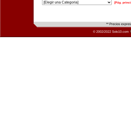
[Pág. princi
** Precios expre
© 2002/2022 Solo10.com