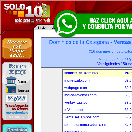
Dominios de la Categoría -
Ventas
316 dominios en esta categ
Mostrando 1 de 150
Ver siguientes 150 >>
Nombre de Dominio
Prec
monetizalo.com
$9,
webpago.com
$9,
mercadoventas.com
$9,
ventavirtual.com
$8,
e-Venta.com
$8,
VentaDeCampos.com
$7,
productosimportados.com
$7,