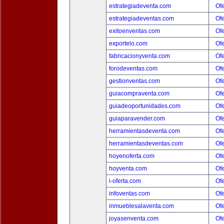
estrategiadeventa.com
Ofe
estrategiadeventas.com
Ofe
exitoenventas.com
Ofe
exportelo.com
Ofe
fabricacionyventa.com
Ofe
forodeventas.com
Ofe
gestionventas.com
Ofe
guiacompraventa.com
Ofe
guiadeoportunidades.com
Ofe
guiaparavender.com
Ofe
herramientasdeventa.com
Ofe
herramientasdeventas.com
Ofe
hoyenoferta.com
Ofe
hoyventa.com
Ofe
i-oferta.com
Ofe
infoventas.com
Ofe
inmueblesalaventa.com
Ofe
joyasenventa.com
Ofe