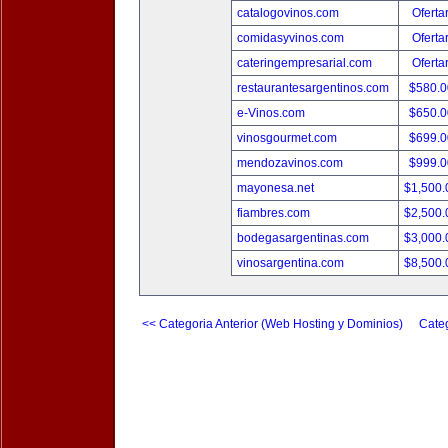
catalogovinos.com
Oferta
comidasyvinos.com
Oferta
cateringempresarial.com
Oferta
restaurantesargentinos.com
$580.
e-Vinos.com
$650.
vinosgourmet.com
$699.
mendozavinos.com
$999.
mayonesa.net
$1,500
fiambres.com
$2,500
bodegasargentinas.com
$3,000
vinosargentina.com
$8,500
<< Categoria Anterior (Web Hosting y Dominios)
Categ