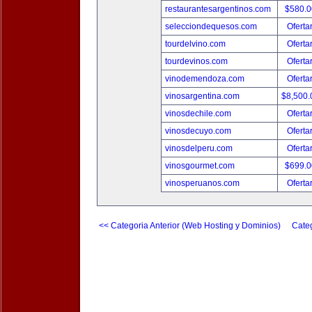
restaurantesargentinos.com
$580.
selecciondequesos.com
Oferta
tourdelvino.com
Oferta
tourdevinos.com
Oferta
vinodemendoza.com
Oferta
vinosargentina.com
$8,500
vinosdechile.com
Oferta
vinosdecuyo.com
Oferta
vinosdelperu.com
Oferta
vinosgourmet.com
$699.
vinosperuanos.com
Oferta
<< Categoria Anterior (Web Hosting y Dominios)
Categ